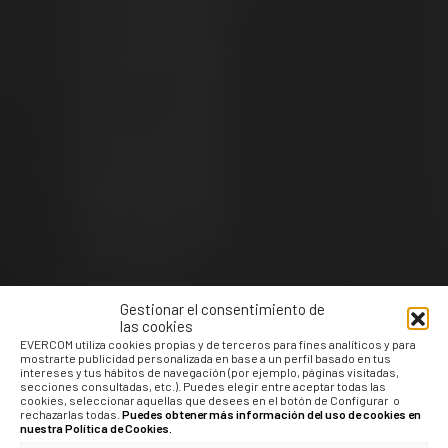
Gestionar el consentimiento de
las cookies
MILKA
EVERCOM utiliza cookies propias y de terceros para fines analíticos y para
mostrarte publicidad personalizada en base a un perfil basado en tus
intereses y tus hábitos de navegación (por ejemplo, páginas visitadas,
INVERCO
secciones consultadas, etc.). Puedes elegir entre aceptar todas las
cookies, seleccionar aquellas que desees en el botón de Configurar o
rechazarlas todas.
Puedes obtener más información del uso de cookies en
COCA-COLA
nuestra Política de Cookies.