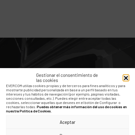
Gestionar el consentimiento de
las cookies
EVERCOM utiliza cookies propias y de terceros para fines analíticos y para
mostrarte publicidad personalizada en base a un perfil basado en tus
intereses y tus hábitos de navegación (por ejemplo, páginas visitadas,
secciones consultadas, etc.). Puedes elegir entre aceptar todas las
cookies, seleccionar aquellas que desees en el botón de Configurar o
Brooklyn Town llega al Mad Cool x Carpis
rechazarlas todas.
Puedes obtener más información del uso de cookies en
nuestra Política de Cookies.
Aceptar