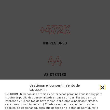
+472K
IMPRESIONES
44
ASISTENTES
Gestionar el consentimiento de
43
las cookies
EVERCOM utiliza cookies propias y de terceros para fines analíticos y para
mostrarte publicidad personalizada en base a un perfil basado en tus
intereses y tus hábitos de navegación (por ejemplo, páginas visitadas,
secciones consultadas, etc.). Puedes elegir entre aceptar todas las
PUBLICACIONES DE
cookies, seleccionar aquellas que desees en el botón de Configurar o