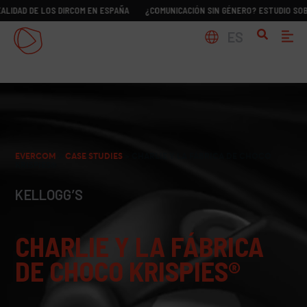
E LOS DIRCOM EN ESPAÑA
¿COMUNICACIÓN SIN GÉNERO? ESTUDIO SOBRE LA RE
ES
EVERCOM
>
CASE STUDIES
>
CHARLIE Y LA FÁBRICA DE CHOCO
KRISPIES®
KELLOGG’S
CHARLIE Y LA FÁBRICA
DE CHOCO KRISPIES®