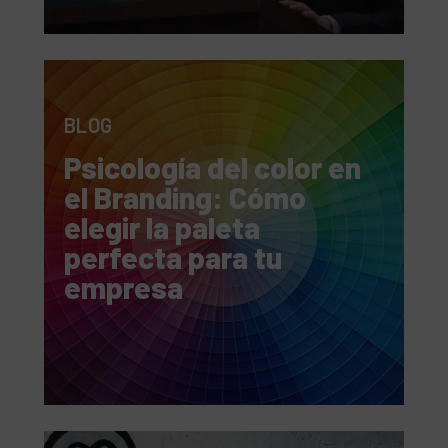
BLOG
Psicología del color en
el Branding: Cómo
elegir la paleta
perfecta para tu
empresa