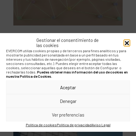
Gestionar el consentimiento de
las cookies
EVERCOM utiliza cookies propias y de terceros para fines analíticos y para
BLOG
mostrarte publicidad personalizada en base a un perfil basado en tus
intereses y tus hábitos de navegación (por ejemplo, páginas visitadas,
¿Qué puede aportar la
secciones consultadas, etc.). Puedes elegir entre aceptar todas las
cookies, seleccionar aquellas que desees en el botón de Configurar o
IA al marketing digital?
rechazarlas todas.
Puedes obtener más información del uso de cookies en
nuestra Política de Cookies.
Aceptar
Denegar
Ver preferencias
Política de cookies
Política de privacidad
Aviso Legal