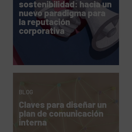
sostenibilidad: hacia un
nuevo paradigma para
la reputación
corporativa
BLOG
Claves para diseñar un
plan de comunicación
interna