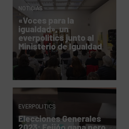
NOTICIAS
«Voces para la
igualdad», un
everpolitics junto al
Ministerio de Igualdad
EVERPOLITICS
Elecciones Generales
2023: Feijóo gana pero