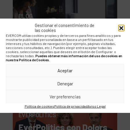
BLOG
Gestionar el consentimiento de
La sinergia entre
las cookies
Asuntos Públicos y
EVERCOM utiliza cookies propias y de terceros para fines analíticos y para
mostrarte publicidad personalizada en base a un perfil basado en tus
Comunicación
intereses y tus hábitos de navegación (por ejemplo, páginas visitadas,
secciones consultadas, etc.). Puedes elegir entre aceptar todas las
Corporativa
cookies, seleccionar aquellas que desees en el botón de Configurar o
rechazarlas todas.
Puedes obtener más información del uso de cookies en
nuestra Política de Cookies.
Aceptar
Denegar
Ver preferencias
Política de cookies
Política de privacidad
Aviso Legal
EVERPOLITICS
EverPolitics con Dolors