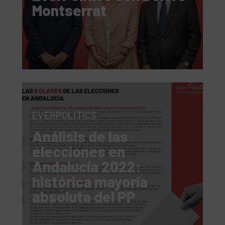
Montserrat
EVERPOLITICS
Análisis de las
elecciones en
Andalucía 2022:
histórica mayoría
absoluta del PP