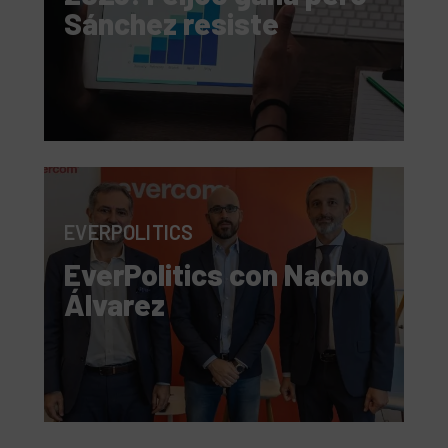
Sánchez resiste
EVERPOLITICS
EverPolitics con Nacho
Álvarez