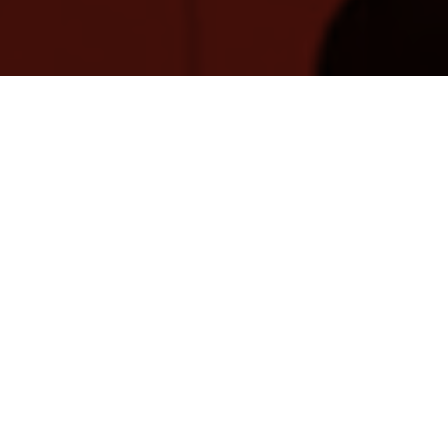
AÑOS
+2
¿QUÉ HACEMOS?
Trabajamos para que nuestros clientes
sean escuchados, tengan relevancia en
los ámbitos en los que quieren
convertirse en un referente, ganen
influencia, lleguen a sus públicos objetivo
y formen comunidades fuertes en torno a
sus intereses.
Servicios