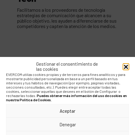
Facilitamos a los proveedores de tecnología
estrategias de comunicación que alcancen a su
público objetivo, les ayuden a diferenciarse de sus
competidores y capten la atención de los medios.
Gestionar el consentimiento de
las cookies
EL EQUIPO
EVERCOM utiliza cookies propias y de terceros para fines analíticos y para
mostrarte publicidad personalizada en base a un perfil basado en tus
intereses y tus hábitos de navegación (por ejemplo, páginas visitadas,
secciones consultadas, etc.). Puedes elegir entre aceptar todas las
Los lazos que
cookies, seleccionar aquellas que desees en el botón de Configurar o
rechazarlas todas.
Puedes obtener más información del uso de cookies en
nuestra Política de Cookies.
creamos para los
Aceptar
clientes también nos
Denegar
unen a nosotros.