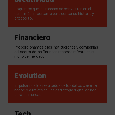
Logramos que las marcas se conviertan en el
canal más importante para contar su historia y
propósito.
Financiero
Proporcionamos a las instituciones y compañías
del sector de las finanzas reconocimiento en su
nicho de mercado
Evolution
Impulsamos los resultados de los datos clave del
negocio a través de una estrategia digital ad hoc
para las marcas
Tech