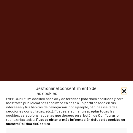
Gestionar el consentimiento de
las cookies
EVERCOM utiliza cookies propias y de terceros para fines analíticos y para
mostrarte publicidad personalizada en base a un perfil basado en tus
intereses y tus hábitos de navegación (por ejemplo, páginas visitadas,
secciones consultadas, etc.). Puedes elegir entre aceptar todas las
cookies, seleccionar aquellas que desees en el botón de Configurar o
rechazarlas todas.
Puedes obtener más información del uso de cookies en
nuestra Política de Cookies.