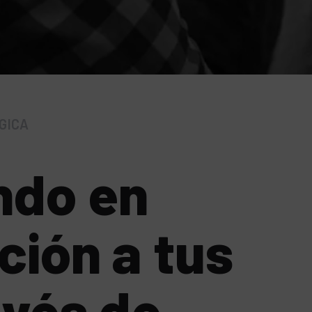
GICA
ndo en
ión a tus
avés de