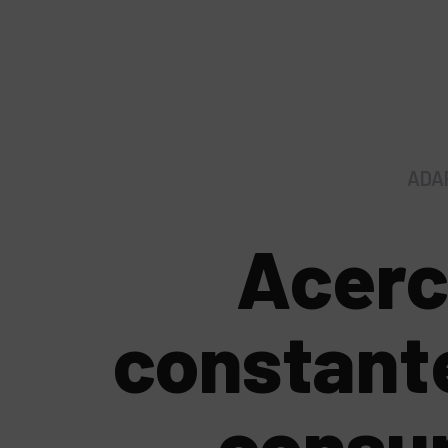
ADA
Acerc
constant
consum