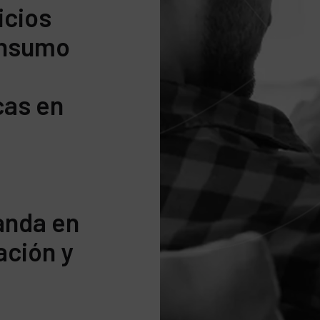
icios
onsumo
cas en
anda en
ción y