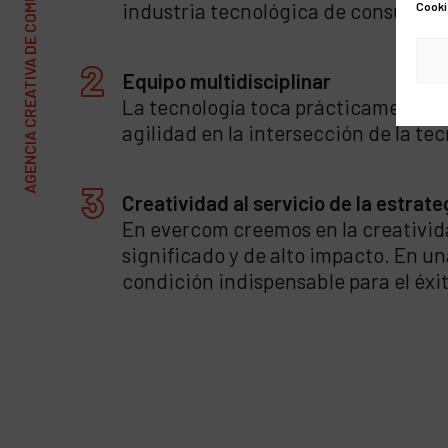
AGENCIA CREATIVA DE COMUNICACIÓN Y MARKETING
industria tecnológica de consumo.
Cooki
Equipo multidisciplinar
La tecnología toca prácticamente t
agilidad en la intersección de la tec
Creatividad al servicio de la estrate
En evercom creemos en la creativid
significado y de alto impacto. En u
condición indispensable para el éxi