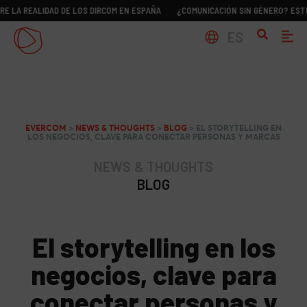
ALIDAD DE LOS DIRCOM EN ESPAÑA
¿COMUNICACIÓN SIN GÉNERO? ESTUDIO SOB
ES
EVERCOM
>
NEWS & THOUGHTS
>
BLOG
>
EL STORYTELLING EN
LOS NEGOCIOS, CLAVE PARA CONECTAR PERSONAS Y MARCAS
NEWS & THOUGHTS
BLOG
El storytelling en los
negocios, clave para
conectar personas y