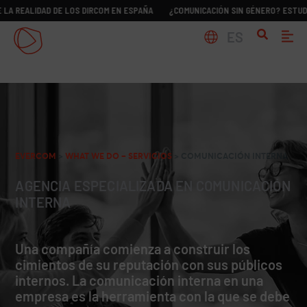
LIDAD DE LOS DIRCOM EN ESPAÑA
¿COMUNICACIÓN SIN GÉNERO? ESTUDIO SOBRE
ES
EVERCOM
>
WHAT WE DO – SERVICIOS
>
COMUNICACIÓN INTERNA
AGENCIA ESPECIALIZADA EN COMUNICACIÓN
INTERNA
Una compañía comienza a construir los
cimientos de su reputación con sus públicos
internos. La comunicación interna en una
empresa es la herramienta con la que se debe