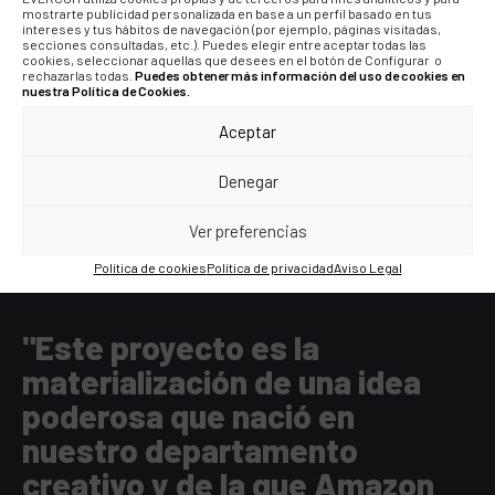
mostrarte publicidad personalizada en base a un perfil basado en tus
intereses y tus hábitos de navegación (por ejemplo, páginas visitadas,
+4.9M
secciones consultadas, etc.). Puedes elegir entre aceptar todas las
cookies, seleccionar aquellas que desees en el botón de Configurar o
rechazarlas todas.
Puedes obtener más información del uso de cookies en
nuestra Política de Cookies.
DE AUDIENCIA
Aceptar
ALCANZADA
Denegar
Ver preferencias
Política de cookies
Política de privacidad
Aviso Legal
"Este proyecto es la
materialización de una idea
poderosa que nació en
nuestro departamento
creativo y de la que Amazon