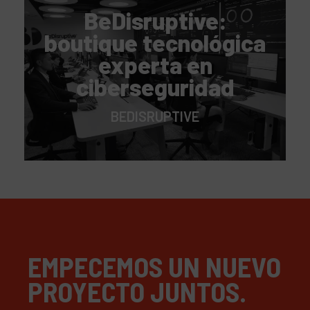
BeDisruptive:
boutique tecnológica
experta en
ciberseguridad
BEDISRUPTIVE
EMPECEMOS UN NUEVO
PROYECTO JUNTOS.