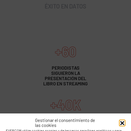
ÉXITO EN DATOS
+60
PERIODISTAS
SIGUIERON LA
PRESENTACIÓN DEL
LIBRO EN STREAMING
+40K
Gestionar el consentimiento de
DE VALOR
las cookies
PUBLICITARIO
EVERCOM utiliza cookies propias y de terceros para fines analíticos y para