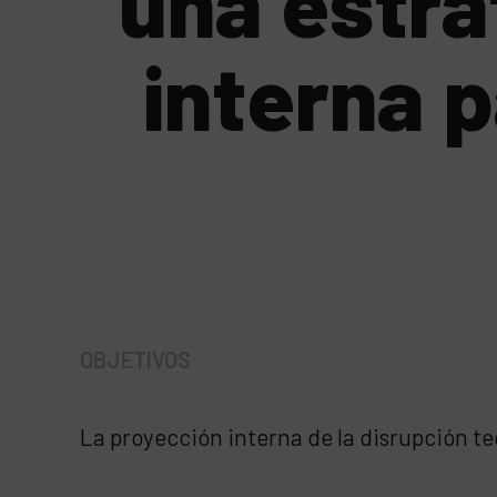
una estra
interna 
OBJETIVOS
La proyección interna de la disrupción t