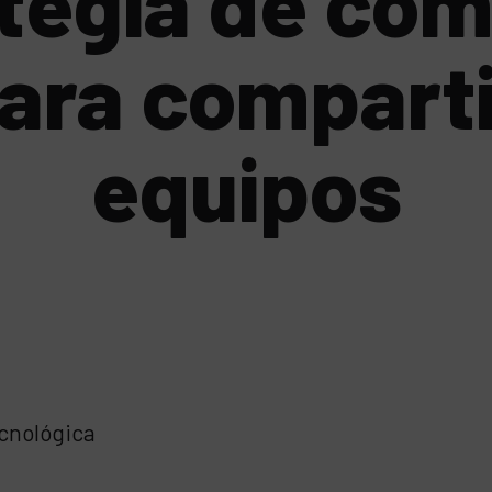
tegia de co
para comparti
equipos
ecnológica