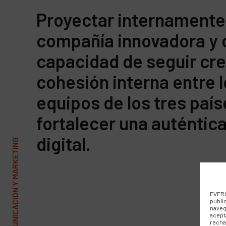
Proyectar internamente
compañía innovadora y 
capacidad de seguir cr
cohesión interna entre 
equipos de los tres país
fortalecer una auténtica
digital.
EVERC
publi
naveg
acept
recha