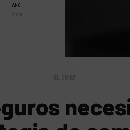
AÑO
2020
EL BRIEF
eguros necesi