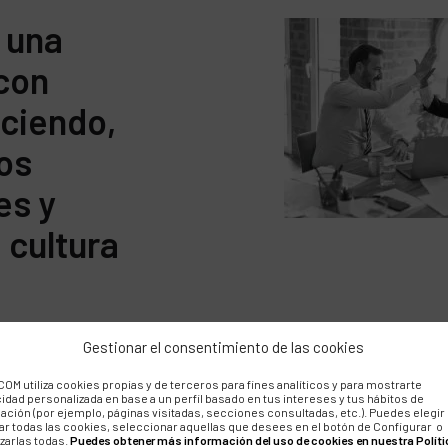
 una
con
eciendo,
los
es y
 cultura
Gestionar el consentimiento de las cookies
OM utiliza cookies propias y de terceros para fines analíticos y para mostrarte
cidad personalizada en base a un perfil basado en tus intereses y tus hábitos de
ación (por ejemplo, páginas visitadas, secciones consultadas, etc.). Puedes elegir
LA ESTRATEGIA
ar todas las cookies, seleccionar aquellas que desees en el botón de Configurar o
zarlas todas.
Puedes obtener más información del uso de cookies en nuestra Políti