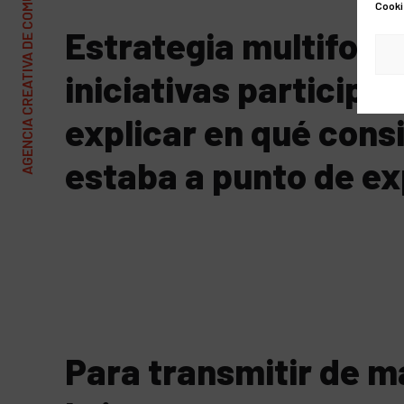
AGENCIA CREATIVA DE COMUNICACIÓN Y MARKETING
Cooki
Estrategia multiform
iniciativas participa
explicar en qué cons
estaba a punto de e
Para transmitir de m