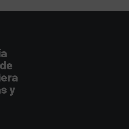
ía
 de
iera
s y