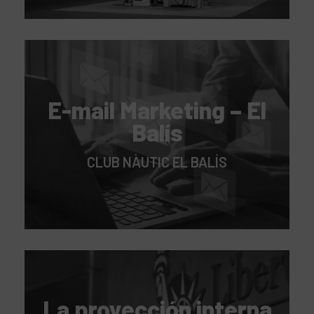
E-mail Marketing – El
Balís
CLUB NÀUTIC EL BALÍS
La proyección interna