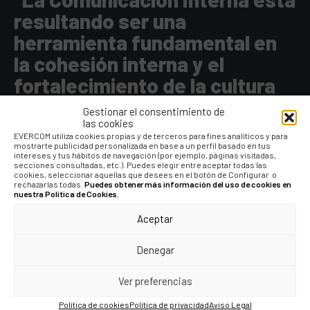
resultando ser una
herramienta fundamental en
la cohesión interna y el
fortalecimiento de la cultura
corporativa."
Gestionar el consentimiento de
las cookies
EVERCOM utiliza cookies propias y de terceros para fines analíticos y para
mostrarte publicidad personalizada en base a un perfil basado en tus
intereses y tus hábitos de navegación (por ejemplo, páginas visitadas,
secciones consultadas, etc.). Puedes elegir entre aceptar todas las
cookies, seleccionar aquellas que desees en el botón de Configurar o
rechazarlas todas.
Puedes obtener más información del uso de cookies en
nuestra Política de Cookies.
Aceptar
Denegar
COMPÁRTELO
Ver preferencias
Política de cookies
Política de privacidad
Aviso Legal