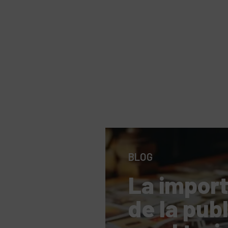
BLOG
La impor
de la pub