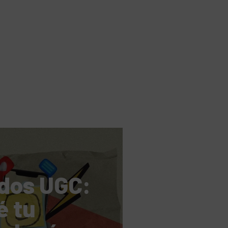
dos UGC:
é tu