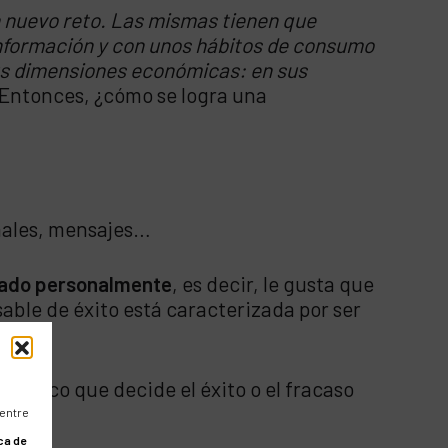
n nuevo reto. Las mismas tienen que
información y con unos hábitos de consumo
us dimensiones económicas: en sus
. Entonces, ¿cómo se logra una
anales, mensajes…
tado personalmente
, es decir, le gusta que
sable de éxito está caracterizada por ser
rítico que decide el éxito o el fracaso
 entre
ca de