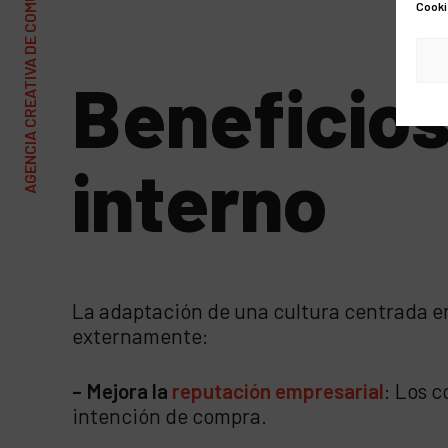
AGENCIA CREATIVA DE COMUNICACIÓN Y MARKETING
Cooki
Beneficios
interno
La adaptación de una cultura centrada en
externamente:
– Mejora la
reputación empresarial
: Los 
intención de compra.