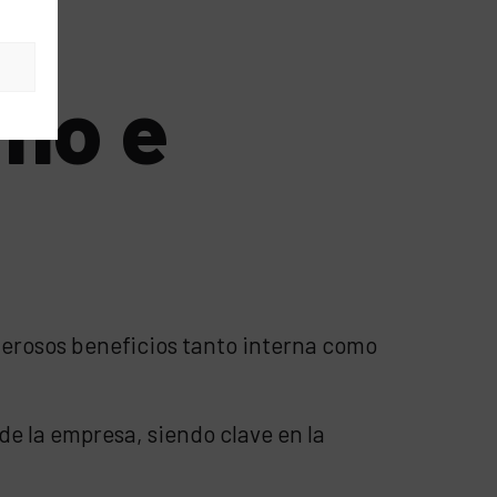
s
rno e
merosos beneficios tanto interna como
e la empresa, siendo clave en la