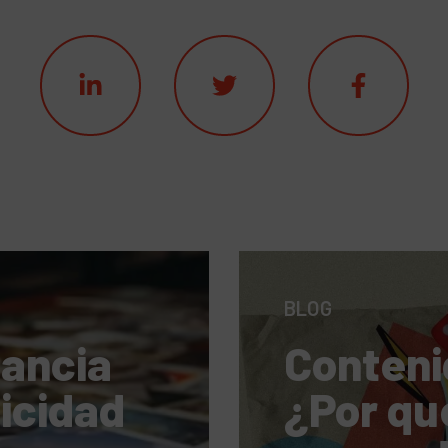
BLOG
tancia
Conteni
licidad
¿Por qu