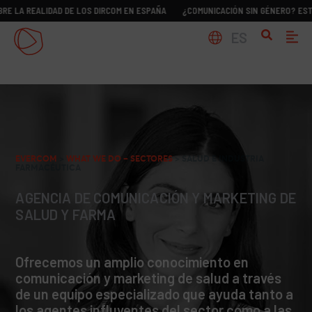
EALIDAD DE LOS DIRCOM EN ESPAÑA
¿COMUNICACIÓN SIN GÉNERO? ESTUDIO SO
ES
EVERCOM
>
WHAT WE DO – SECTORES
>
SALUD E INDUSTRIA
FARMACÉUTICA
AGENCIA DE COMUNICACIÓN Y MARKETING DE
SALUD Y FARMA
Ofrecemos un amplio conocimiento en
comunicación y marketing de salud a través
de un equipo especializado que ayuda tanto a
los agentes influyentes del sector como a las