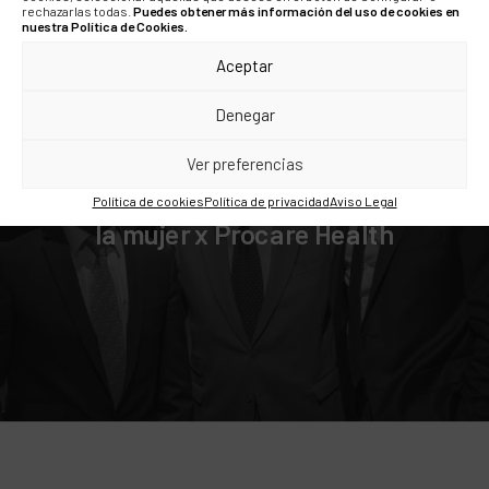
rechazarlas todas.
Puedes obtener más información del uso de cookies en
nuestra Política de Cookies.
Aceptar
Denegar
Ver preferencias
boratorio farmacéutico dirigido a la salud
Política de cookies
Política de privacidad
Aviso Legal
la mujer x Procare Health