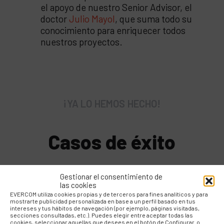
el apoyo de nuestro Senior Advisor, el
doctor
Julio Mayol
, que suma todo su
conocimiento para enriquecer todos
nuestros proyectos.
¡YA LO HEMOS HECHO!
Casos de éxito
Gestionar el consentimiento de
las cookies
EVERCOM utiliza cookies propias y de terceros para fines analíticos y para
mostrarte publicidad personalizada en base a un perfil basado en tus
intereses y tus hábitos de navegación (por ejemplo, páginas visitadas,
secciones consultadas, etc.). Puedes elegir entre aceptar todas las
cookies, seleccionar aquellas que desees en el botón de Configurar o