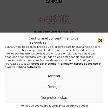
CAMPAÑA
+460K
IMPRESIONES TOTALES
Gestionar el consentimiento de
las cookies
EVERCOM utiliza cookies propias y de terceros para fines analíticos y para
mostrarte publicidad personalizada en base a un perfil basado en tus
intereses y tus hábitos de navegación (por ejemplo, páginas visitadas,
secciones consultadas, etc.). Puedes elegir entre aceptar todas las
cookies, seleccionar aquellas que desees en el botón de Configurar o
rechazarlas todas.
Puedes obtener más información del uso de cookies en
nuestra Política de Cookies.
“Las redes sociales son un
Aceptar
canal directo para difundir
Denegar
contenidos relevantes para
las familias con niños, por lo
Ver preferencias
que era una opción perfecta
Política de cookies
Política de privacidad
Aviso Legal