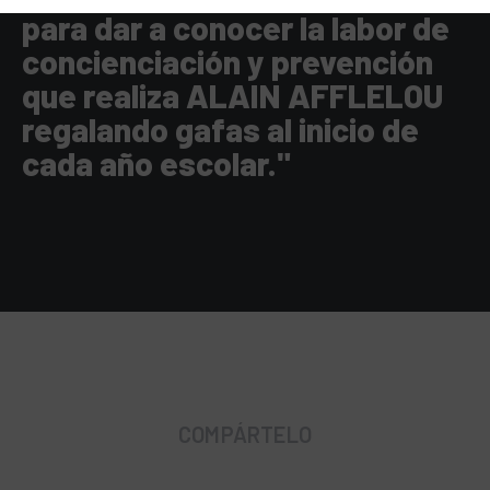
para dar a conocer la labor de
concienciación y prevención
que realiza ALAIN AFFLELOU
regalando gafas al inicio de
cada año escolar."
COMPÁRTELO