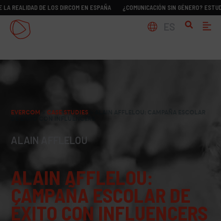
LIDAD DE LOS DIRCOM EN ESPAÑA
¿COMUNICACIÓN SIN GÉNERO? ESTUDIO SOBRE
ES
EVERCOM
>
CASE STUDIES
>
ALAIN AFFLELOU: CAMPAÑA ESCOLAR
DE ÉXITO CON INFLUENCERS
ALAIN AFFLELOU
ALAIN AFFLELOU:
CAMPAÑA ESCOLAR DE
ÉXITO CON INFLUENCERS