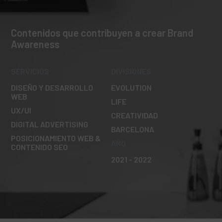
Contenidos que contribuyen a crear Brand
Awareness
SERVICIOS
DIVISIONES
DISEÑO Y DESARROLLO
EVOLUTION
WEB
LIFE
UX/UI
CREATIVIDAD
DIGITAL ADVERTISING
BARCELONA
POSICIONAMIENTO WEB &
AÑO
CONTENIDO SEO
2021 - 2022