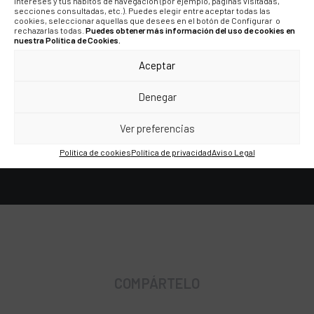
fue todo un reto, pero lo
intereses y tus hábitos de navegación (por ejemplo, páginas visitadas,
secciones consultadas, etc.). Puedes elegir entre aceptar todas las
logramos apoyándonos en
cookies, seleccionar aquellas que desees en el botón de Configurar o
rechazarlas todas.
Puedes obtener más información del uso de cookies en
todo el universo visual que
nuestra Política de Cookies.
creamos para la marca que
Aceptar
logró generar una web
Denegar
atractiva e interesante.”
Ver preferencias
Política de cookies
Política de privacidad
Aviso Legal
COMPÁRTELO