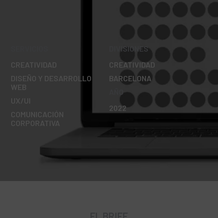
SERVICIOS
DIVISIONES
CREATIVIDAD
CREATIVIDAD
DISEÑO Y DESARROLLO
BARCELONA
WEB
AÑO
UX/UI
2022
COMUNICACIÓN
CORPORATIVA
EL BRIEF