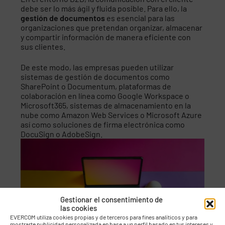
debe ser lo más ágil y fluida posible. Para ello, la
gestión de documentos
es esencial para las
organizaciones que pretendan organizar, almacenar
y compartir información de manera eficiente con
sus clientes.
De este modo, las empresas pueden utilizar
sistemas de gestión de documentos como
SharePoint o Documentum, plataformas de
colaboración en línea como Google Workspace o
Microsoft365, sistemas de almacenamiento en la
nube como Amazon Web Services o Microsoft Azure
así como soluciones de firma electrónica como
DocuSign o AdobeSign.
Gestionar el consentimiento de
las cookies
EVERCOM utiliza cookies propias y de terceros para fines analíticos y para
mostrarte publicidad personalizada en base a un perfil basado en tus intereses y