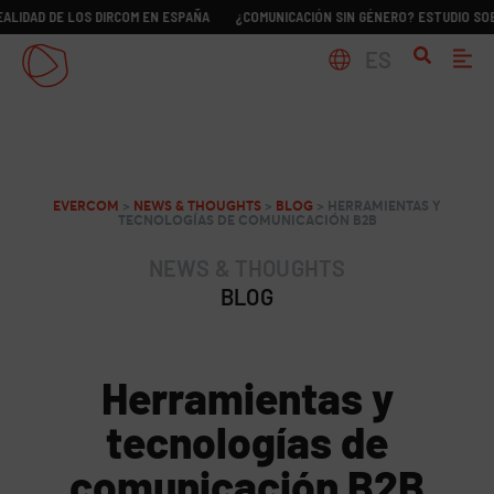
DE LOS DIRCOM EN ESPAÑA
¿COMUNICACIÓN SIN GÉNERO? ESTUDIO SOBRE LA RE
ES
EVERCOM
>
NEWS & THOUGHTS
>
BLOG
>
HERRAMIENTAS Y
TECNOLOGÍAS DE COMUNICACIÓN B2B
NEWS & THOUGHTS
BLOG
Herramientas y
tecnologías de
comunicación B2B