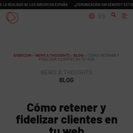
LIDAD DE LOS DIRCOM EN ESPAÑA
¿COMUNICACIÓN SIN GÉNERO? ESTUDIO SOBR
ES
EVERCOM
>
NEWS & THOUGHTS
>
BLOG
>
CÓMO RETENER Y
FIDELIZAR CLIENTES EN TU WEB
NEWS & THOUGHTS
BLOG
Cómo retener y
fidelizar clientes en
tu web