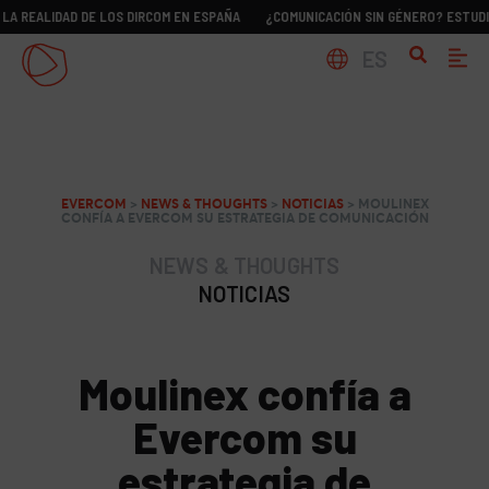
IDAD DE LOS DIRCOM EN ESPAÑA
¿COMUNICACIÓN SIN GÉNERO? ESTUDIO SOBRE
ES
EVERCOM
>
NEWS & THOUGHTS
>
NOTICIAS
>
MOULINEX
CONFÍA A EVERCOM SU ESTRATEGIA DE COMUNICACIÓN
NEWS & THOUGHTS
NOTICIAS
Moulinex confía a
Evercom su
estrategia de