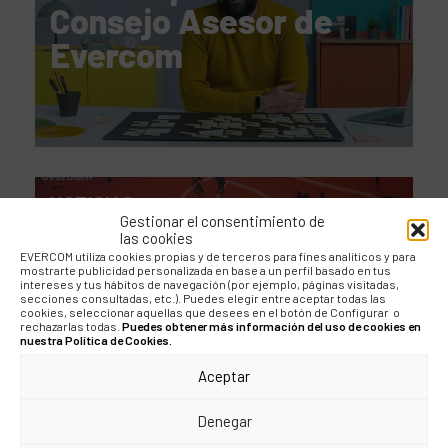
Consejo Asesor de
Evercom
NOTICIAS
Gestionar el consentimiento de
las cookies
El nuevo consejo
EVERCOM utiliza cookies propias y de terceros para fines analíticos y para
mostrarte publicidad personalizada en base a un perfil basado en tus
asesor de Evercom:
intereses y tus hábitos de navegación (por ejemplo, páginas visitadas,
secciones consultadas, etc.). Puedes elegir entre aceptar todas las
seniority, estrategia y
cookies, seleccionar aquellas que desees en el botón de Configurar o
rechazarlas todas.
Puedes obtener más información del uso de cookies en
nuestra Política de Cookies.
valor añadido
Aceptar
Denegar