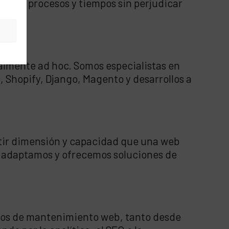
a los procesos y tiempos sin perjudicar
s
talmente ad hoc. Somos especialistas en
 Shopify, Django, Magento y desarrollos a
itir dimensión y capacidad que una web
s adaptamos y ofrecemos soluciones de
ios de mantenimiento web, tanto desde