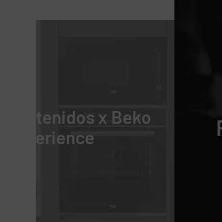
e contenidos x Beko
Experience