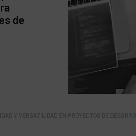
ara
es de
y
LIDAD Y VERSATILIDAD EN PROYECTOS DE DESARR