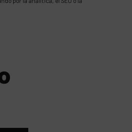
o por la analítica, el SEO o la
o