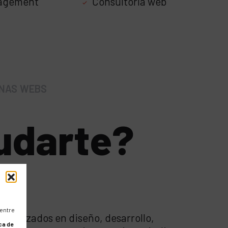
agement
Consultoría web
INAS WEBS
udarte?
 entre
cializados en diseño, desarrollo,
ca de