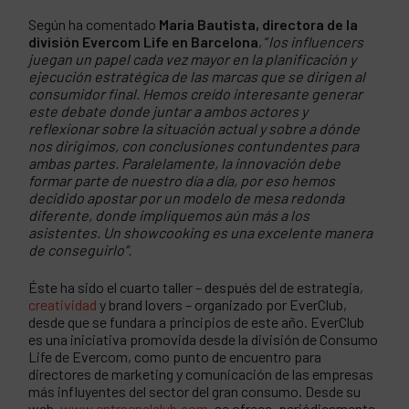
Según ha comentado
María Bautista, directora de la
división Evercom Life en Barcelona
, “
los influencers
juegan un papel cada vez mayor en la planificación y
ejecución estratégica de las marcas que se dirigen al
consumidor final. Hemos creído interesante generar
este debate donde juntar a ambos actores y
reflexionar sobre la situación actual y sobre a dónde
nos dirigimos, con conclusiones contundentes para
ambas partes. Paralelamente, la innovación debe
formar parte de nuestro día a día, por eso hemos
decidido apostar por un modelo de mesa redonda
diferente, donde impliquemos aún más a los
asistentes. Un showcooking es una excelente manera
de conseguirlo”.
Éste ha sido el cuarto taller – después del de estrategia,
creatividad
y brand lovers – organizado por EverClub,
desde que se fundara a principios de este año. EverClub
es una iniciativa promovida desde la división de Consumo
Life de Evercom, como punto de encuentro para
directores de marketing y comunicación de las empresas
más influyentes del sector del gran consumo. Desde su
web,
www.entraenelclub.com
, se ofrece, periódicamente,