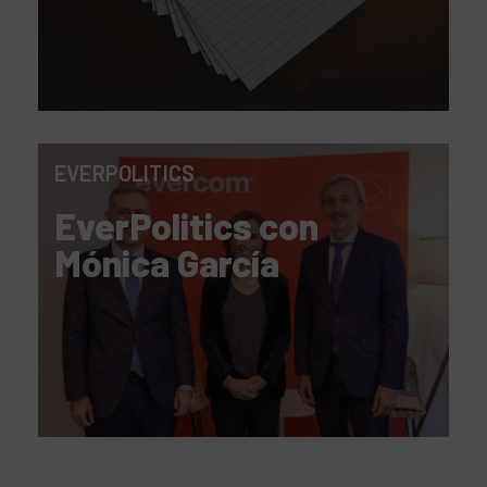
EVERPOLITICS
EverPolitics con
Mónica García