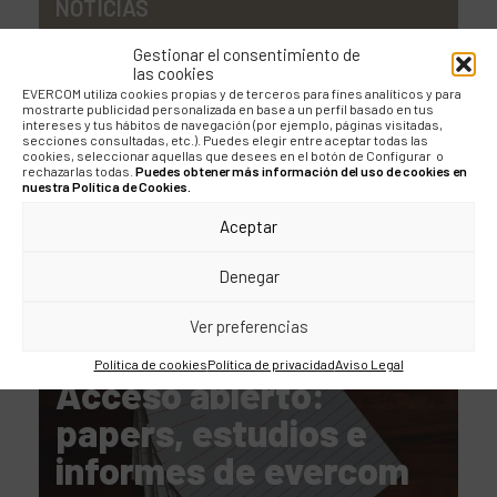
NOTICIAS
evercom presenta “El
Gestionar el consentimiento de
las cookies
papel de tu vida”, una
EVERCOM utiliza cookies propias y de terceros para fines analíticos y para
mostrarte publicidad personalizada en base a un perfil basado en tus
campaña de impacto
intereses y tus hábitos de navegación (por ejemplo, páginas visitadas,
secciones consultadas, etc.). Puedes elegir entre aceptar todas las
cookies, seleccionar aquellas que desees en el botón de Configurar o
social junto a la
rechazarlas todas.
Puedes obtener más información del uso de cookies en
nuestra Política de Cookies.
Fundación ANAR
Aceptar
Denegar
Ver preferencias
INFORMES
Política de cookies
Política de privacidad
Aviso Legal
Acceso abierto:
papers, estudios e
informes de evercom