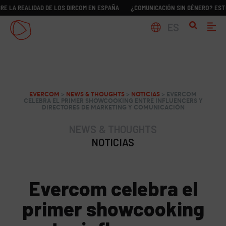
ALIDAD DE LOS DIRCOM EN ESPAÑA
¿COMUNICACIÓN SIN GÉNERO? ESTUDIO SOB
ES
EVERCOM
>
NEWS & THOUGHTS
>
NOTICIAS
>
EVERCOM
CELEBRA EL PRIMER SHOWCOOKING ENTRE INFLUENCERS Y
DIRECTORES DE MARKETING Y COMUNICACIÓN
NEWS & THOUGHTS
NOTICIAS
Evercom celebra el
primer showcooking