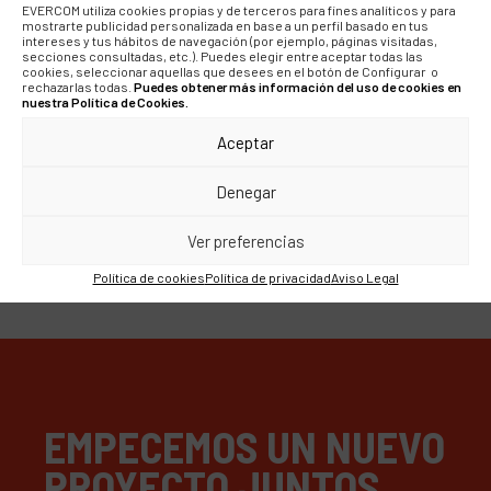
NOTICIAS
EVERCOM utiliza cookies propias y de terceros para fines analíticos y para
mostrarte publicidad personalizada en base a un perfil basado en tus
intereses y tus hábitos de navegación (por ejemplo, páginas visitadas,
Evercom supera los
secciones consultadas, etc.). Puedes elegir entre aceptar todas las
cookies, seleccionar aquellas que desees en el botón de Configurar o
rechazarlas todas.
Puedes obtener más información del uso de cookies en
7,8M€ de facturación,
nuestra Política de Cookies.
alcanza los 100
Aceptar
empleados y nuevas
Denegar
medidas laborales
Ver preferencias
Política de cookies
Política de privacidad
Aviso Legal
EMPECEMOS UN NUEVO
PROYECTO JUNTOS.