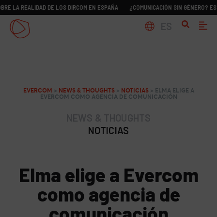
 REALIDAD DE LOS DIRCOM EN ESPAÑA
¿COMUNICACIÓN SIN GÉNERO? ESTUDIO S
ES
EVERCOM
>
NEWS & THOUGHTS
>
NOTICIAS
>
ELMA ELIGE A
EVERCOM COMO AGENCIA DE COMUNICACIÓN
NEWS & THOUGHTS
NOTICIAS
Elma elige a Evercom
como agencia de
comunicación