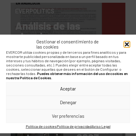
EVERPOLITICS
Análisis de las
elecciones en
Gestionar el consentimiento de
Andalucía 2022:
las cookies
EVERCOM utiliza cookies propias y de terceros para fines analíticos y para
histórica mayoría
mostrarte publicidad personalizada en base a un perfil basado en tus
intereses y tus hábitos de navegación (por ejemplo, páginas visitadas,
absoluta del PP
secciones consultadas, etc.). Puedes elegir entre aceptar todas las
cookies, seleccionar aquellas que desees en el botón de Configurar o
rechazarlas todas.
Puedes obtener más información del uso de cookies en
nuestra Política de Cookies.
Aceptar
EVERPOLITICS
Denegar
Elecciones
Ver preferencias
municipales y
Política de cookies
Política de privacidad
Aviso Legal