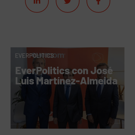
EVERPOLITICS
EverPolitics con José
Luis Martínez-Almeida