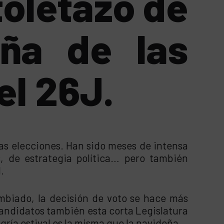
toletazo de
aña de las
el 26J.
s elecciones. Han sido meses de intensa
, de estrategia política… pero también
.
ambiado, la decisión de voto se hace más
 candidatos también esta corta Legislatura
gría estival es la misma que la navideña.