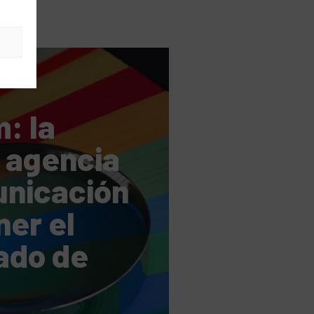
s
: la
 agencia
nicación
ner el
cado de
 ISO 9001