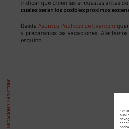
indicar qué dicen las encuestas antes de
cuáles serán los posibles próximos escen
Desde
Asuntos Públicos de Evercom
quer
y preparamos las vacaciones. Alertamos d
esquina.
EVERC
publi
naveg
acept
recha