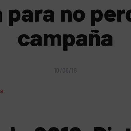
a para no per
campaña
10/06/16
ña