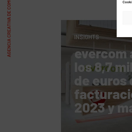
AGENCIA CREATIVA DE COMUNICACIÓN Y MARKETING
Cooki
INSIGHTS
evercom 
los 8,7 mi
de euros 
facturaci
2023 y m
estrategi