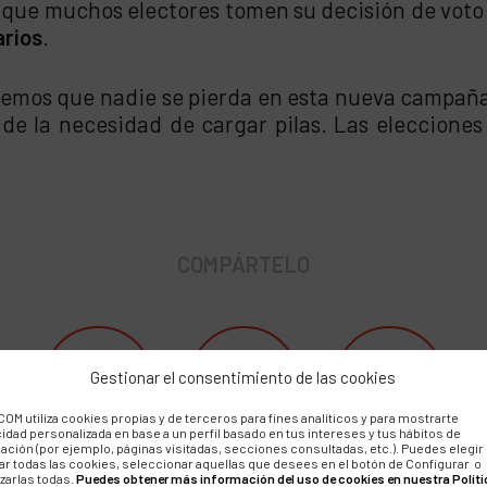
 que muchos electores tomen su decisión de voto 
arios
.
emos que nadie se pierda en esta nueva campaña 
e la necesidad de cargar pilas. Las elecciones 
COMPÁRTELO
Gestionar el consentimiento de las cookies
OM utiliza cookies propias y de terceros para fines analíticos y para mostrarte
cidad personalizada en base a un perfil basado en tus intereses y tus hábitos de
ación (por ejemplo, páginas visitadas, secciones consultadas, etc.). Puedes elegir
ar todas las cookies, seleccionar aquellas que desees en el botón de Configurar o
zarlas todas.
Puedes obtener más información del uso de cookies en nuestra Políti