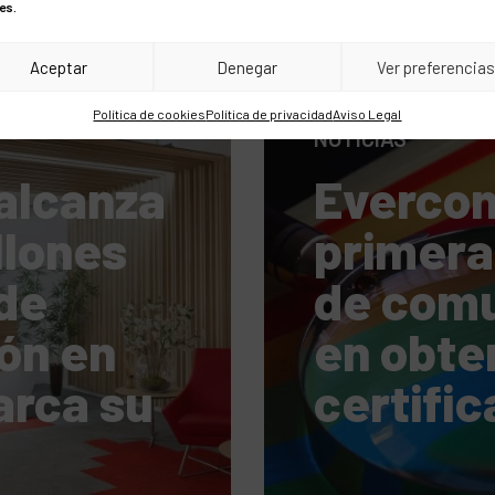
es.
Aceptar
Denegar
Ver preferencia
Política de cookies
Política de privacidad
Aviso Legal
NOTICIAS
alcanza
Evercom
llones
primera
de
de comu
ón en
en obte
arca su
certifi
a para
calidad