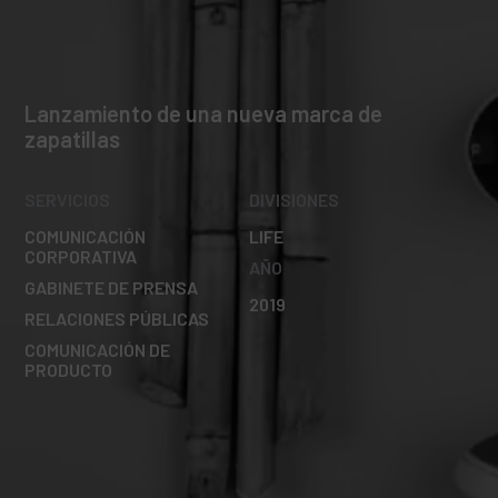
Lanzamiento de una nueva marca de
zapatillas
SERVICIOS
DIVISIONES
COMUNICACIÓN
LIFE
CORPORATIVA
AÑO
GABINETE DE PRENSA
2019
RELACIONES PÚBLICAS
COMUNICACIÓN DE
PRODUCTO