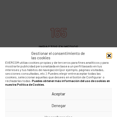
165
IMPACTOS EN MEDIOS
DE COMUNICACIÓN
Gestionar el consentimiento de
RESULTADOS DE LA
las cookies
CAMPAÑA DE
EVERCOM utiliza cookies propias y de terceros para fines analíticos y para
LANZAMIENTO
mostrarte publicidad personalizada en base a un perfil basado en tus
intereses y tus hábitos de navegación (por ejemplo, páginas visitadas,
secciones consultadas, etc.). Puedes elegir entre aceptar todas las
cookies, seleccionar aquellas que desees en el botón de Configurar o
+46M
rechazarlas todas.
Puedes obtener más información del uso de cookies en
nuestra Política de Cookies.
Aceptar
MILLONES DE
PERSONAS
Denegar
ALCANZADAS DURANTE
EL PRIMER AÑO DE