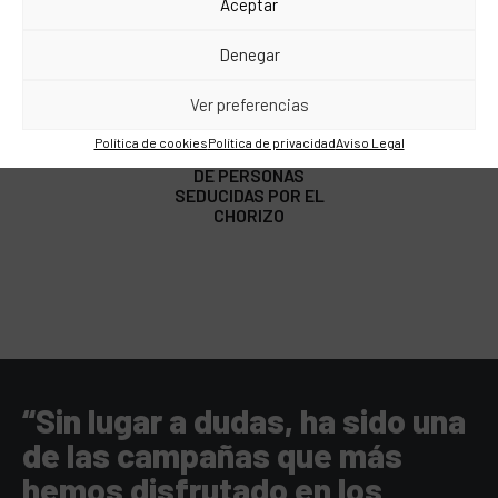
Aceptar
STORIES
Denegar
+25M
Ver preferencias
Política de cookies
Política de privacidad
Aviso Legal
DE PERSONAS
SEDUCIDAS POR EL
CHORIZO
“Sin lugar a dudas, ha sido una
de las campañas que más
hemos disfrutado en los