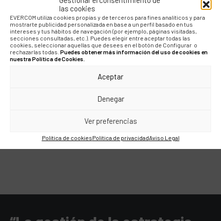
+90M
las cookies
EVERCOM utiliza cookies propias y de terceros para fines analíticos y para
mostrarte publicidad personalizada en base a un perfil basado en tus
intereses y tus hábitos de navegación (por ejemplo, páginas visitadas,
secciones consultadas, etc.). Puedes elegir entre aceptar todas las
DE AUDIENCIA
cookies, seleccionar aquellas que desees en el botón de Configurar o
IMPACTADA POR ESTA
rechazarlas todas.
Puedes obtener más información del uso de cookies en
CAMPAÑA
nuestra Política de Cookies.
Aceptar
+1M€
Denegar
Ver preferencias
DE VALOR
PUBLICITARIO
Política de cookies
Política de privacidad
Aviso Legal