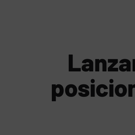
Lanzam
posicio