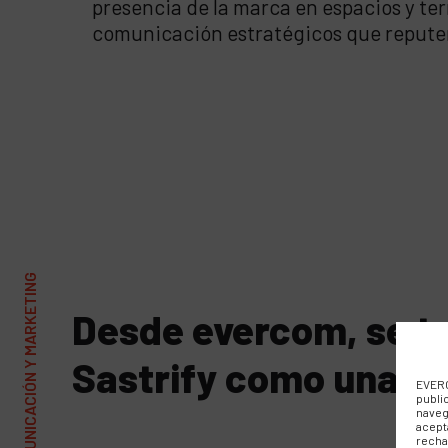
presencia de la marca en espacios y ter
comunicación estratégicos que reputen
Desde evercom, se tr
Sastrify como una so
EVERC
publi
naveg
acept
recha