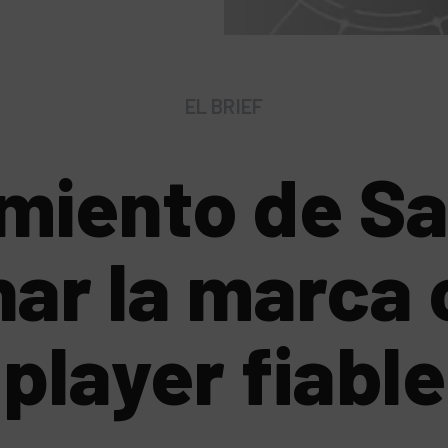
EL BRIEF
iento de Sas
nar la marca
player fiable