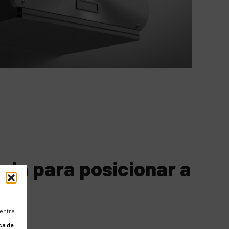
ada para posicionar a
 entre
ca de