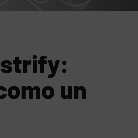
trify:
 como un