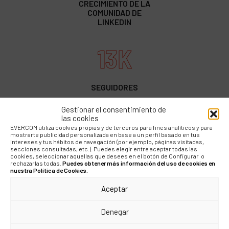
CRECIMIENTO DE LA
COMUNIDAD DE
LINKEDIN
13K
SEGUIDORES
Gestionar el consentimiento de
500K
las cookies
EVERCOM utiliza cookies propias y de terceros para fines analíticos y para
mostrarte publicidad personalizada en base a un perfil basado en tus
intereses y tus hábitos de navegación (por ejemplo, páginas visitadas,
secciones consultadas, etc.). Puedes elegir entre aceptar todas las
IMPRESIONES
cookies, seleccionar aquellas que desees en el botón de Configurar o
ORGÁNICAS
rechazarlas todas.
Puedes obtener más información del uso de cookies en
nuestra Política de Cookies.
600K
Aceptar
Denegar
IMPRESIONES PAID