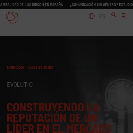
AD DE LOS DIRCOM EN ESPAÑA
¿COMUNICACIÓN SIN GÉNERO? ESTUDIO SOBRE L
ES
EVERCOM
>
CASE STUDIES
>
LANZAMIENTO DE EVOLUTIO, SPIN OFF
DE BRITISH TELECOM
EVOLUTIO
CONSTRUYENDO LA
REPUTACIÓN DE UN
LÍDER EN EL MERCADO