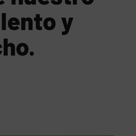
alento y
cho.