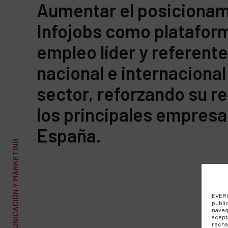
Aumentar el posicionam
Infojobs como platafor
empleo líder y referente
nacional e internacional
sector, reforzando su r
los principales empresa
España.
EVERC
publi
naveg
acept
recha