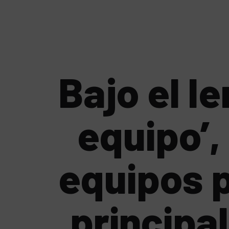
Bajo el l
equipo’,
equipos p
principa