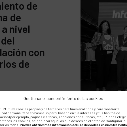
iento de
ma de
 a nivel
 del
elación con
rios de
Gestionar el consentimiento de las cookies
OM utiliza cookies propias y de terceros para fines analíticos y para mostrarte
cidad personalizada en base a un perfil basado en tus intereses y tus hábitos de
ación (por ejemplo, páginas visitadas, secciones consultadas, etc.). Puedes elegir
ar todas las cookies, seleccionar aquellas que desees en el botón de Configurar o
zarlas todas.
Puedes obtener más información del uso de cookies en nuestra Políti