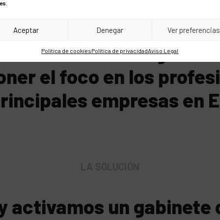
es.
LA ESTRATEGIA
Aceptar
Denegar
Ver preferencia
amos una estrategia de 
Política de cookies
Política de privacidad
Aviso Legal
oner el foco en los profes
principales empresas en 
LA SOLUCIÓN
 y activamos un gabinete