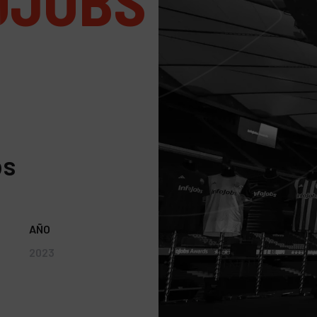
OJOBS
bs
AÑO
2023