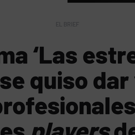
EL BRIEF
ema ‘Las estre
 se quiso dar 
rofesionales
les
players
de