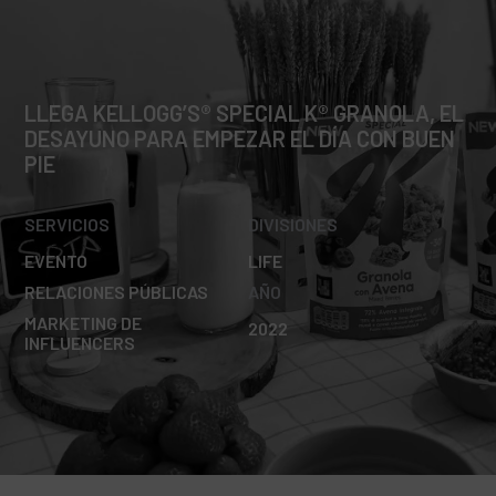
LLEGA KELLOGG’S® SPECIAL K® GRANOLA, EL
DESAYUNO PARA EMPEZAR EL DÍA CON BUEN
PIE
SERVICIOS
DIVISIONES
EVENTO
LIFE
RELACIONES PÚBLICAS
AÑO
MARKETING DE
2022
INFLUENCERS