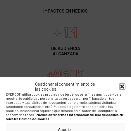
IMPACTOS EN MEDIOS
+ 1M
DE AUDIENCIA
ALCANZADA
+950K
Gestionar el consentimiento de
las cookies
IMPRESIONES EN REDES
EVERCOM utiliza cookies propias y de terceros para fines analíticos y para
SOCIALES
mostrarte publicidad personalizada en base a un perfil basado en tus
intereses y tus hábitos de navegación (por ejemplo, páginas visitadas,
secciones consultadas, etc.). Puedes elegir entre aceptar todas las
cookies, seleccionar aquellas que desees en el botón de Configurar o
rechazarlas todas.
Puedes obtener más información del uso de cookies en
nuestra Política de Cookies.
Aceptar