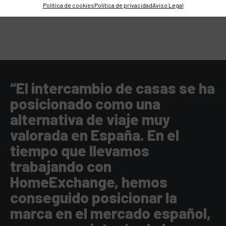
Política de cookies
Política de privacidad
Aviso Legal
“El intercambio de casas se ha
posicionado como una
alternativa de viaje muy
valorada en España. En el
tiempo que llevamos
trabajando con
HomeExchange, hemos
conseguido posicionar la
marca en el mercado español,