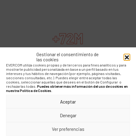
+72M
Gestionar el consentimiento de
DE AUDIENCIA
las cookies
EVERCOM utiliza cookies propias y de terceros para fines analíticos y para
mostrarte publicidad personalizada en base a un perfil basado en tus
+5M€
intereses y tus hábitos de navegación (por ejemplo, páginas visitadas,
secciones consultadas, etc.). Puedes elegir entre aceptar todas las
cookies, seleccionar aquellas que desees en el botón de Configurar o
rechazarlas todas.
Puedes obtener más información del uso de cookies en
nuestra Política de Cookies.
VALOR PUBLICITARIO
Aceptar
7.795%
Denegar
Ver preferencias
ROI