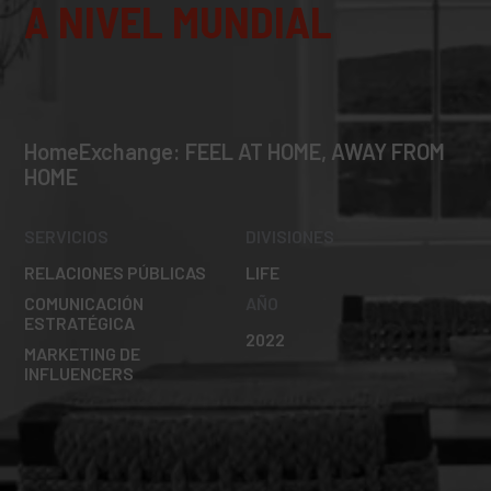
A NIVEL MUNDIAL
HomeExchange: FEEL AT HOME, AWAY FROM
HOME
SERVICIOS
DIVISIONES
RELACIONES PÚBLICAS
LIFE
COMUNICACIÓN
AÑO
ESTRATÉGICA
2022
MARKETING DE
INFLUENCERS