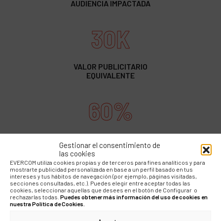
AUDIENCIA IMPACTADA
30K
VALOR PUBLICITARIO
EQUIVALENTE
60%
IMPACTOS EN TIER1
Gestionar el consentimiento de
las cookies
EVERCOM utiliza cookies propias y de terceros para fines analíticos y para
mostrarte publicidad personalizada en base a un perfil basado en tus
intereses y tus hábitos de navegación (por ejemplo, páginas visitadas,
secciones consultadas, etc.). Puedes elegir entre aceptar todas las
cookies, seleccionar aquellas que desees en el botón de Configurar o
rechazarlas todas.
Puedes obtener más información del uso de cookies en
nuestra Política de Cookies.