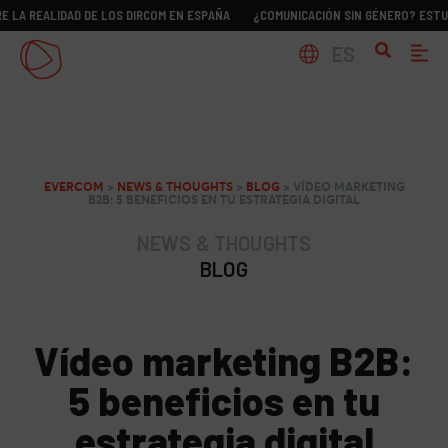
LIDAD DE LOS DIRCOM EN ESPAÑA
¿COMUNICACIÓN SIN GÉNERO? ESTUDIO SOBR
ES
EVERCOM
>
NEWS & THOUGHTS
>
BLOG
>
VÍDEO MARKETING
B2B: 5 BENEFICIOS EN TU ESTRATEGIA DIGITAL
NEWS & THOUGHTS
BLOG
Vídeo marketing B2B:
5 beneficios en tu
estrategia digital