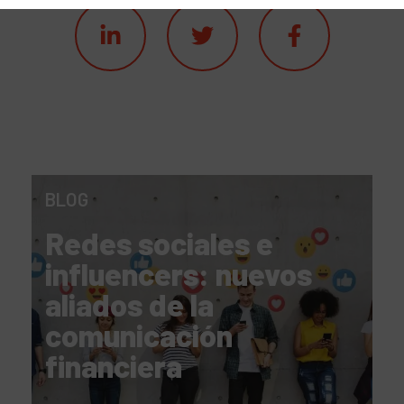
BLOG
Redes sociales e
influencers: nuevos
aliados de la
comunicación
financiera