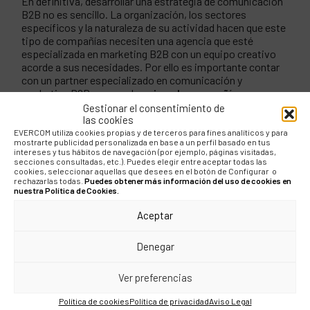
En definitiva, desarrollar una estrategia de comunicación
B2B no es sencillo. La organización, los sectores
específicos y la naturaleza de su actividad hacen que este
tipo de compañías necesiten una agencia que esté
especializada en marketing B2B con un equipo creativo
acorde a sus necesidades. Por ello es importante contar
con un partner especializado en comunicación y
marketing B2B que pueda
guiar a la compañía en su
camino hacia una estrategia de contenidos de
Gestionar el consentimiento de
inbound marketing adecuada
, que no sea forzada y que
las cookies
incremente la visibilidad de la marca.
EVERCOM utiliza cookies propias y de terceros para fines analíticos y para
mostrarte publicidad personalizada en base a un perfil basado en tus
intereses y tus hábitos de navegación (por ejemplo, páginas visitadas,
De esta forma,
la captación de leads será mucho más
secciones consultadas, etc.). Puedes elegir entre aceptar todas las
cookies, seleccionar aquellas que desees en el botón de Configurar o
efectiva
y la compañía podrá implementar una estrategia
rechazarlas todas.
Puedes obtener más información del uso de cookies en
digital B2B que le permita posicionarse en un mercado tan
nuestra Política de Cookies.
competitivo como el actual.
Aceptar
Denegar
COMPÁRTELO
Ver preferencias
Política de cookies
Política de privacidad
Aviso Legal