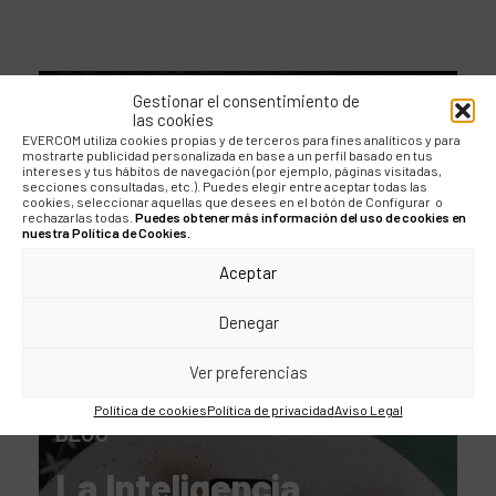
BLOG
Gestionar el consentimiento de
las cookies
EVERCOM utiliza cookies propias y de terceros para fines analíticos y para
Seis imprescindibles
mostrarte publicidad personalizada en base a un perfil basado en tus
intereses y tus hábitos de navegación (por ejemplo, páginas visitadas,
para organizar un
secciones consultadas, etc.). Puedes elegir entre aceptar todas las
cookies, seleccionar aquellas que desees en el botón de Configurar o
evento en
rechazarlas todas.
Puedes obtener más información del uso de cookies en
nuestra Política de Cookies.
comunicación
Aceptar
financiera
Denegar
Ver preferencias
Política de cookies
Política de privacidad
Aviso Legal
BLOG
La Inteligencia