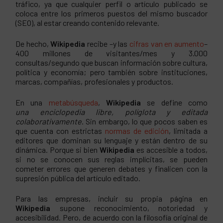
tráfico, ya que cualquier perfil o artículo publicado se
coloca entre los primeros puestos del mismo buscador
(SEO), al estar creando contenido relevante.
De hecho,
Wikipedia
recibe –y las
cifras van en aumento
–
400 millones de visitantes/mes y 3.000
consultas/segundo que buscan información sobre cultura,
política y economía; pero también sobre instituciones,
marcas, compañías, profesionales y productos.
En una
metabúsqueda
,
Wikipedia
se define como
una
enciclopedia libre, políglota y editada
colaborativamente
. Sin embargo, lo que pocos saben es
que
cuenta con estrictas
normas de edición
, limitada a
editores que dominan su lenguaje y están dentro de su
dinámica. Porque si bien
Wikipedia
es accesible a todos,
si no se conocen sus reglas implícitas, se pueden
cometer errores que generen debates y finalicen con la
supresión pública del artículo editado.
Para las empresas, incluir su propia página en
Wikipedia
supone reconocimiento, notoriedad y
accesibilidad. Pero, de acuerdo con la filosofía original de