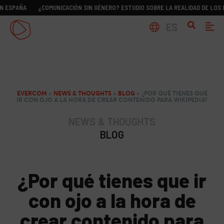
A
¿COMUNICACIÓN SIN GÉNERO? ESTUDIO SOBRE LA REALIDAD DE LOS DIRCOM 
ES
EVERCOM
>
NEWS & THOUGHTS
>
BLOG
>
¿POR QUÉ TIENES QUE
IR CON OJO A LA HORA DE CREAR CONTENIDO PARA WIKIPEDIA?
NEWS & THOUGHTS
BLOG
¿Por qué tienes que ir
con ojo a la hora de
crear contenido para