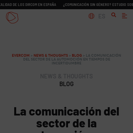
E LOS DIRCOM EN ESPAÑA
¿COMUNICACIÓN SIN GÉNERO? ESTUDIO SOBRE LA RE
ES
EVERCOM
>
NEWS & THOUGHTS
>
BLOG
>
LA COMUNICACIÓN
DEL SECTOR DE LA AUTOMOCIÓN EN TIEMPOS DE
INCERTIDUMBRE
NEWS & THOUGHTS
BLOG
La comunicación del
sector de la