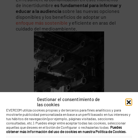
de incertidumbre
es fundamental para informar y
educar a la audiencia
sobre las nuevas opciones
disponibles y los beneficios de adoptar un
enfoque más sostenible
y eficiente en aras del
cuidado del medioambiente.
Gestionar el consentimiento de
las cookies
EVERCOM utiliza cookies propias y de terceros para fines analíticos y para
mostrarte publicidad personalizada en base a un perfil basado en tus intereses y
tus hábitos de navegación (por ejemplo, páginas visitadas, secciones
consultadas, etc.). Puedes elegir entre aceptar todas las cookies, seleccionar
aquellas que desees en el botón de Configurar o rechazarlas todas.
Puedes
obtener más información del uso de cookies en nuestra Política de Cookies.