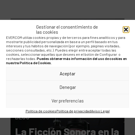
BLOG
Gestionar el consentimiento de
las cookies
EVERCOM utiliza cookies propias y de terceros para fines analíticos y para
Los pilares del
mostrarte publicidad personalizada en base a un perfil basado en tus
intereses y tus hábitos de navegación (por ejemplo, páginas visitadas,
marketing para el gran
secciones consultadas, etc.). Puedes elegir entre aceptar todas las
cookies, seleccionar aquellas que desees en el botón de Configurar o
consumo
rechazarlas todas.
Puedes obtener más información del uso de cookies en
nuestra Política de Cookies.
Aceptar
Denegar
Ver preferencias
Política de cookies
Política de privacidad
Aviso Legal
BLOG
La Ficción Sonora en la