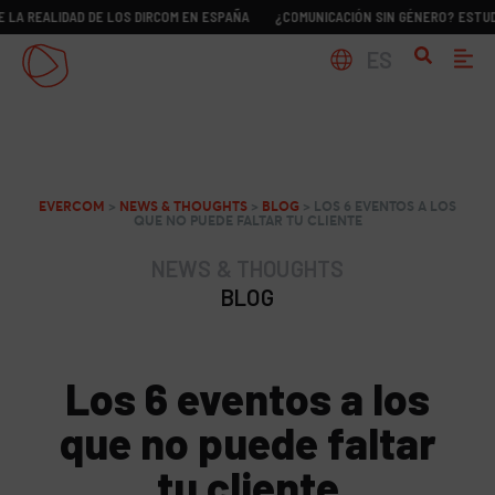
LIDAD DE LOS DIRCOM EN ESPAÑA
¿COMUNICACIÓN SIN GÉNERO? ESTUDIO SOBR
ES
EVERCOM
>
NEWS & THOUGHTS
>
BLOG
>
LOS 6 EVENTOS A LOS
QUE NO PUEDE FALTAR TU CLIENTE
NEWS & THOUGHTS
BLOG
Los 6 eventos a los
que no puede faltar
tu cliente