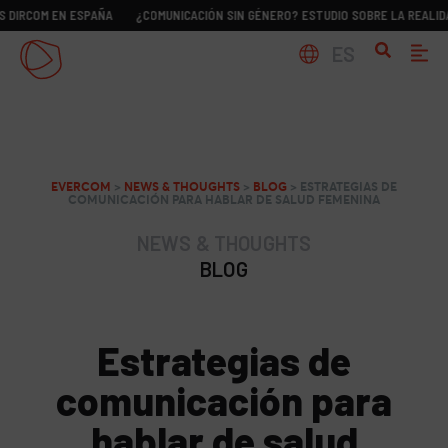
OM EN ESPAÑA
¿COMUNICACIÓN SIN GÉNERO? ESTUDIO SOBRE LA REALIDAD DE L
ES
EVERCOM
>
NEWS & THOUGHTS
>
BLOG
>
ESTRATEGIAS DE
COMUNICACIÓN PARA HABLAR DE SALUD FEMENINA
NEWS & THOUGHTS
BLOG
Estrategias de
comunicación para
hablar de salud