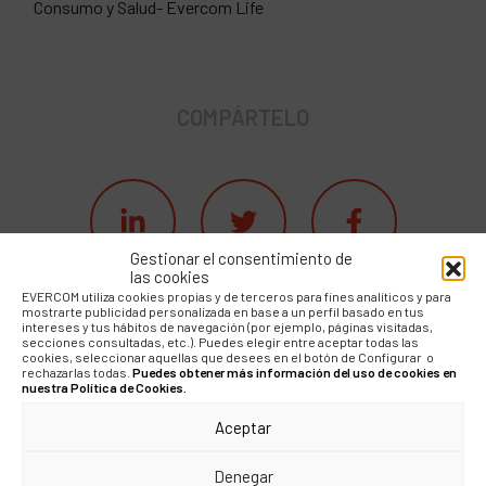
Consumo y Salud- Evercom Life
COMPÁRTELO
Gestionar el consentimiento de
las cookies
EVERCOM utiliza cookies propias y de terceros para fines analíticos y para
mostrarte publicidad personalizada en base a un perfil basado en tus
intereses y tus hábitos de navegación (por ejemplo, páginas visitadas,
secciones consultadas, etc.). Puedes elegir entre aceptar todas las
cookies, seleccionar aquellas que desees en el botón de Configurar o
rechazarlas todas.
Puedes obtener más información del uso de cookies en
nuestra Política de Cookies.
BLOG
Aceptar
¿Qué puede
Denegar