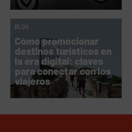
BLOG
Cómo promocionar
destinos turísticos en
la era digital: claves
para conectar con los
viajeros