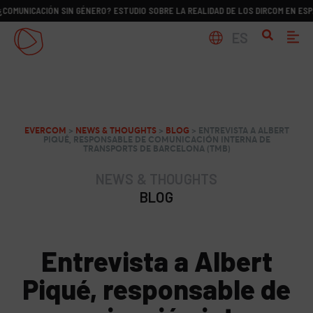
IÓN SIN GÉNERO? ESTUDIO SOBRE LA REALIDAD DE LOS DIRCOM EN ESPAÑA
¿C
ES
EVERCOM
>
NEWS & THOUGHTS
>
BLOG
>
ENTREVISTA A ALBERT
PIQUÉ, RESPONSABLE DE COMUNICACIÓN INTERNA DE
TRANSPORTS DE BARCELONA (TMB)
NEWS & THOUGHTS
BLOG
Entrevista a Albert
Piqué, responsable de