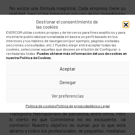
No existe una fórmula magistral. Cada empresa tiene su
realidad, pero si me preguntas por uno de los ingredientes
básicos de las múltiples fórmulas, es ser capaz de
Gestionar el consentimiento de
adelantarte a las necesidades que tendrán las personas de
las cookies
tu organización. ¿Cómo hacerlo? ¡Ponte en su lugar!
EVERCOM utiliza cookies propias y de terceros para fines analíticos y para
mostrarte publicidad personalizada en base a un perfil basado en tus
intereses y tus hábitos de navegación (por ejemplo, páginas visitadas,
Desde el 2013 presides ComInterna, la primera
secciones consultadas, etc.). Puedes elegir entre aceptar todas las
asociación de
comunicación
interna promovida por
cookies, seleccionar aquellas que desees en el botón de Configurar o
rechazarlas todas.
Puedes obtener más información del uso de cookies en
los propios responsables de esta materia en las
nuestra Política de Cookies.
empresas. ¿Cómo se consigue implicar en el
proyecto a las principales empresas del país?
Aceptar
El hecho de que las empresas de un mayor tamaño
Denegar
dispongan de entornos específicos de comunicación
interna favoreció que entre los socios fundadores de
Ver preferencias
ComInterna estuvieran los responsables de empresas
como La Caixa, SEAT, Oxfam Intermón, RACC, UOC,
Política de cookies
Política de privacidad
Aviso Legal
Esteve, Ferrocarrils de la Generalitat de Catalunya o
Transports Metropolitans de Barcelona, entre otros. Pero
lo cierto es que ComInterna no es excluyente, ¡al
contrario! Nuestro objetivo es sumar, por lo que está
abierta a todos los profesionales, de pequeñas, medianas