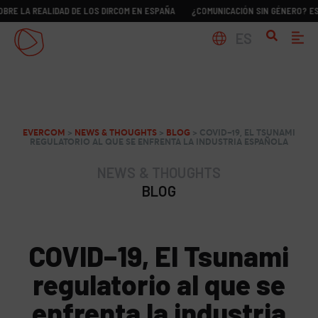
LA REALIDAD DE LOS DIRCOM EN ESPAÑA
¿COMUNICACIÓN SIN GÉNERO? ESTUDIO
ES
EVERCOM
>
NEWS & THOUGHTS
>
BLOG
>
COVID–19, EL TSUNAMI
REGULATORIO AL QUE SE ENFRENTA LA INDUSTRIA ESPAÑOLA
NEWS & THOUGHTS
BLOG
COVID–19, El Tsunami
regulatorio al que se
enfrenta la industria