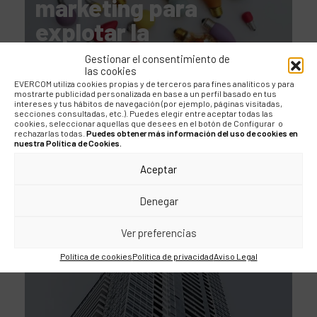
marketing para
explotar la
comunicación en
Gestionar el consentimiento de
las cookies
primavera
EVERCOM utiliza cookies propias y de terceros para fines analíticos y para
mostrarte publicidad personalizada en base a un perfil basado en tus
intereses y tus hábitos de navegación (por ejemplo, páginas visitadas,
secciones consultadas, etc.). Puedes elegir entre aceptar todas las
cookies, seleccionar aquellas que desees en el botón de Configurar o
rechazarlas todas.
Puedes obtener más información del uso de cookies en
nuestra Política de Cookies.
BLOG
Aceptar
Los retos de la
Denegar
comunicación
Ver preferencias
financiera del siglo XXI
Política de cookies
Política de privacidad
Aviso Legal