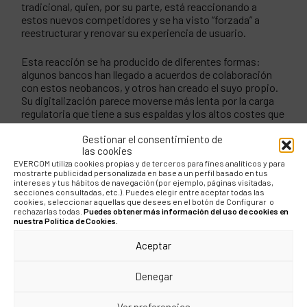
tradicional, quien, por su parte, está reaccionando a
estos nuevos competidores y se ha visto “forzada” a
reestructurar y renovar su experiencia de usuario.
Esta reacción se ha producido de diferentes formas:
algunos bancos han llegado a acuerdos de colaboración
con estos neobancos, y otros han creado el suyo propio.
Su digitalización parece moverse más lenta por la carga
regulatoria que tiene a sus espaldas y los altos costes que
tienen que asumir, debido a la inmensa red de sucursales,
Gestionar el consentimiento de
entre otros gastos.
las cookies
EVERCOM utiliza cookies propias y de terceros para fines analíticos y para
mostrarte publicidad personalizada en base a un perfil basado en tus
El nuevo entorno bancario
intereses y tus hábitos de navegación (por ejemplo, páginas visitadas,
secciones consultadas, etc.). Puedes elegir entre aceptar todas las
requiere de una
cookies, seleccionar aquellas que desees en el botón de Configurar o
rechazarlas todas.
Puedes obtener más información del uso de cookies en
comunicación sencilla y
nuestra Política de Cookies.
enfocada a las nuevas
Aceptar
generaciones
Denegar
En conclusión, cabe destacar que, aunque estos llevan
Ver preferencias