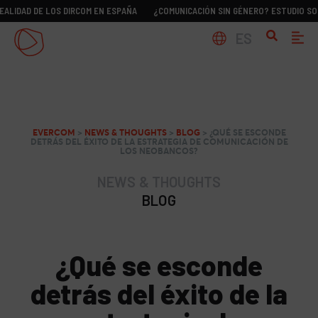
E LOS DIRCOM EN ESPAÑA
¿COMUNICACIÓN SIN GÉNERO? ESTUDIO SOBRE LA RE
ES
EVERCOM
>
NEWS & THOUGHTS
>
BLOG
>
¿QUÉ SE ESCONDE
DETRÁS DEL ÉXITO DE LA ESTRATEGIA DE COMUNICACIÓN DE
LOS NEOBANCOS?
NEWS & THOUGHTS
BLOG
¿Qué se esconde
detrás del éxito de la