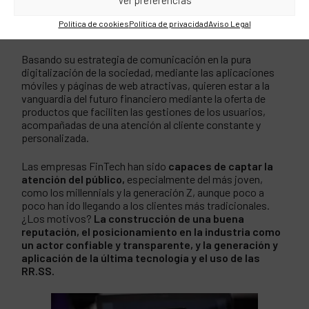
relativamente poco tiempo entre los usuarios,
los
neobancos y challenger banks se han convertido en
Política de cookies
Política de privacidad
Aviso Legal
una alternativa real a la banca tradicional
.
Basando su estrategia de comunicación en la pura
digitalización de la sociedad, mediante las aplicaciones
móviles y páginas de web atractivas, quieren estar a la
vanguardia del futuro financiero mediante la oferta de
productos que faciliten las gestiones de los usuarios,
acompañadas de una atención al cliente constante y
personalizada.
Las empresas FinTech han sido
capaces de captar la
atención del público,
especialmente del más joven,
como los millennials y la generación Z, aunque poco a
poco han ido llegando a los clientes más tradicionales.
¿Los motivos?
La construcción de una buena
reputación, el posicionamiento en la industria como
un actor confiable y transparente, y la generación y
aplicación de la última tecnología y el uso de las
RR.SS.