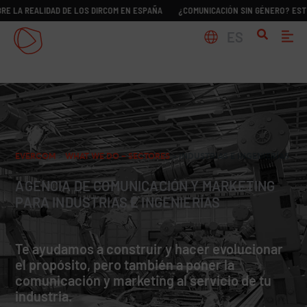
ALIDAD DE LOS DIRCOM EN ESPAÑA
¿COMUNICACIÓN SIN GÉNERO? ESTUDIO SOB
ES
EVERCOM
>
WHAT WE DO – SECTORES
>
INDUSTRIAS E INGENIERÍAS
AGENCIA DE COMUNICACIÓN Y MARKETING
PARA INDUSTRIAS E INGENIERÍAS
Te ayudamos a construir y hacer evolucionar
el propósito, pero también a poner la
comunicación y marketing al servicio de tu
industria.