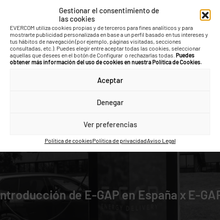
Casos de éxito
Gestionar el consentimiento de
las cookies
EVERCOM utiliza cookies propias y de terceros para fines analíticos y para
mostrarte publicidad personalizada en base a un perfil basado en tus intereses y
tus hábitos de navegación (por ejemplo, páginas visitadas, secciones
consultadas, etc.). Puedes elegir entre aceptar todas las cookies, seleccionar
aquellas que desees en el botón de Configurar o rechazarlas todas.
Puedes
obtener más información del uso de cookies en nuestra Política de Cookies.
Aceptar
Denegar
Ver preferencias
Política de cookies
Política de privacidad
Aviso Legal
roducción de E-GAP en España x E-GAP