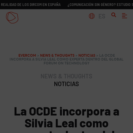
D DE LOS DIRCOM EN ESPAÑA
¿COMUNICACIÓN SIN GÉNERO? ESTUDIO SOBRE LA
ES
EVERCOM
>
NEWS & THOUGHTS
>
NOTICIAS
>
LA OCDE
INCORPORA A SILVIA LEAL COMO EXPERTA DENTRO DEL GLOBAL
FORUM ON TECHNOLOGY
NEWS & THOUGHTS
NOTICIAS
La OCDE incorpora a
Silvia Leal como