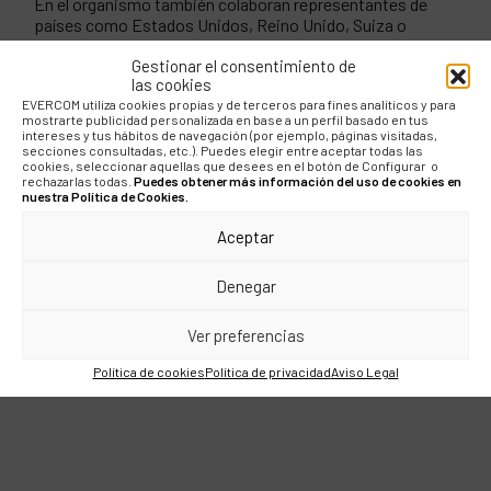
En el organismo también colaboran representantes de
países como Estados Unidos, Reino Unido, Suiza o
Canadá, entre otros, y contar con la figura de Silvia no
Gestionar el consentimiento de
sólo fortalece la presencia española en este escenario,
las cookies
sino que pone de relevancia el papel que la innovación y la
EVERCOM utiliza cookies propias y de terceros para fines analíticos y para
transformación digital tienen dentro de la agenda global.
mostrarte publicidad personalizada en base a un perfil basado en tus
intereses y tus hábitos de navegación (por ejemplo, páginas visitadas,
secciones consultadas, etc.). Puedes elegir entre aceptar todas las
cookies, seleccionar aquellas que desees en el botón de Configurar o
rechazarlas todas.
Puedes obtener más información del uso de cookies en
nuestra Política de Cookies.
COMPÁRTELO
Aceptar
Denegar
Ver preferencias
Política de cookies
Política de privacidad
Aviso Legal