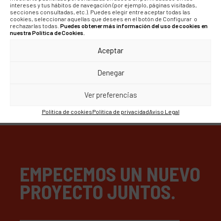
Evercom: la primera
intereses y tus hábitos de navegación (por ejemplo, páginas visitadas,
secciones consultadas, etc.). Puedes elegir entre aceptar todas las
agencia de
cookies, seleccionar aquellas que desees en el botón de Configurar o
rechazarlas todas.
Puedes obtener más información del uso de cookies en
comunicación en
nuestra Política de Cookies.
obtener el certificado
Aceptar
de calidad ISO 9001
Denegar
Ver preferencias
Política de cookies
Política de privacidad
Aviso Legal
EMPECEMOS UN NUEVO
PROYECTO JUNTOS.