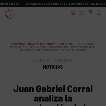
 ESPAÑA
¿COMUNICACIÓN SIN GÉNERO? ESTUDIO SOBRE LA REALIDAD DE LOS D
ES
EVERCOM
>
NEWS & THOUGHTS
>
NOTICIAS
>
JUAN GABRIEL
CORRAL ANALIZA LA COMUNICACIÓN DE LAS START-UP EN EL
PROGRAMA DE AFTER WORK DE CAPITAL RADIO
NEWS & THOUGHTS
NOTICIAS
Juan Gabriel Corral
analiza la