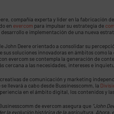
ere, compañía experta y líder en la fabricación d
ado en
evercom
para impulsar su estrategia de
com
desarrollo e implementación de una nueva estrateg
e John Deere orientado a consolidar su percepció
 de sus soluciones innovadoras en ámbitos como la 
 con evercom se contempla la generación de cont
más cercana a las necesidades, intereses e inquie
creativas de comunicación y marketing independie
 se llevará a cabo desde Bussinesscomm, la
Divis
eriencia en el ámbito digital, los contenidos y la
de Businesscomm de evercom asegura que
“John Dee
der la evolución histórica de la agricultura. Ahora,