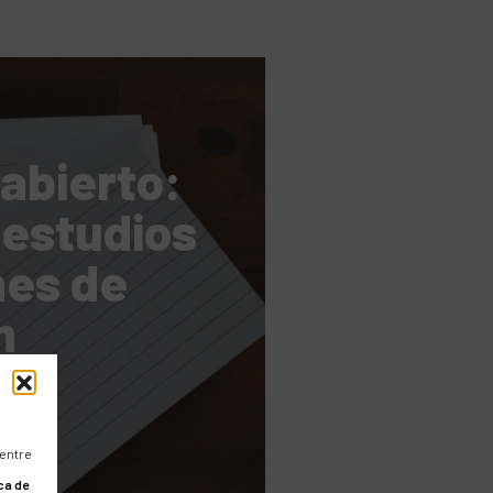
abierto:
 estudios
mes de
m
 entre
ca de