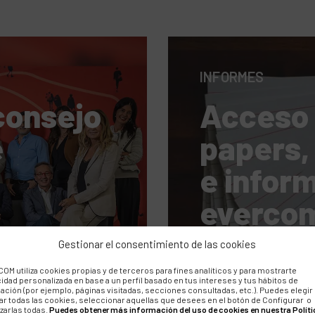
INFORMES
consejo
Acceso 
e
papers,
:
e infor
everco
a y valor
Gestionar el consentimiento de las cookies
OM utiliza cookies propias y de terceros para fines analíticos y para mostrarte
cidad personalizada en base a un perfil basado en tus intereses y tus hábitos de
ación (por ejemplo, páginas visitadas, secciones consultadas, etc.). Puedes elegir
ar todas las cookies, seleccionar aquellas que desees en el botón de Configurar o
zarlas todas.
Puedes obtener más información del uso de cookies en nuestra Políti