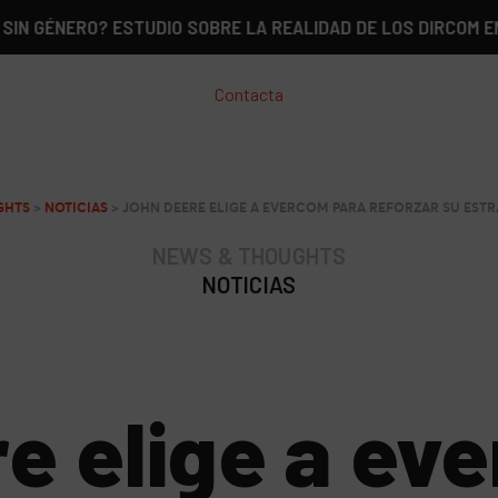
ERO? ESTUDIO SOBRE LA REALIDAD DE LOS DIRCOM EN ESPAÑ
Contacta
GHTS
>
NOTICIAS
>
JOHN DEERE ELIGE A EVERCOM PARA REFORZAR SU EST
NEWS & THOUGHTS
NOTICIAS
e elige a ev