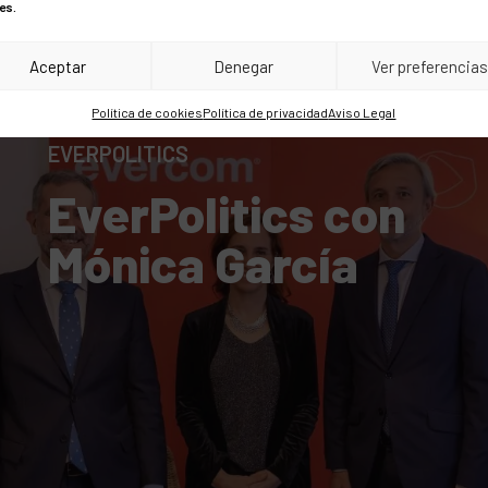
es.
Aceptar
Denegar
Ver preferencia
Política de cookies
Política de privacidad
Aviso Legal
EVERPOLITICS
EverPolitics con
Mónica García