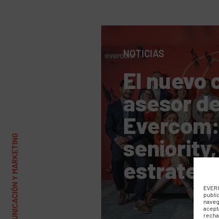
NOTICIAS
El nuevo 
asesor d
Evercom
seniority,
estrategi
añadido
EVERC
publi
naveg
acept
recha