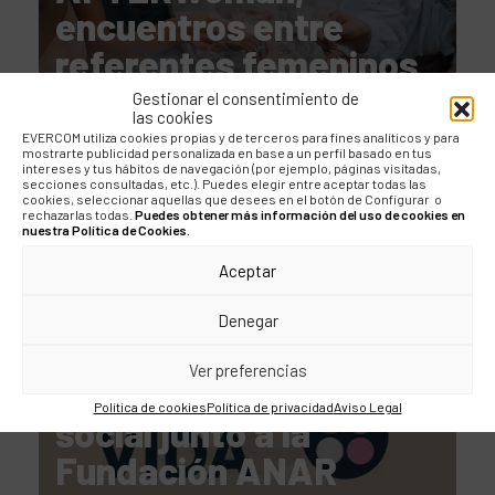
encuentros entre
referentes femeninos
Gestionar el consentimiento de
las cookies
EVERCOM utiliza cookies propias y de terceros para fines analíticos y para
mostrarte publicidad personalizada en base a un perfil basado en tus
intereses y tus hábitos de navegación (por ejemplo, páginas visitadas,
secciones consultadas, etc.). Puedes elegir entre aceptar todas las
cookies, seleccionar aquellas que desees en el botón de Configurar o
rechazarlas todas.
Puedes obtener más información del uso de cookies en
nuestra Política de Cookies.
NOTICIAS
Aceptar
evercom presenta “El
Denegar
papel de tu vida”, una
Ver preferencias
campaña de impacto
Política de cookies
Política de privacidad
Aviso Legal
social junto a la
Fundación ANAR