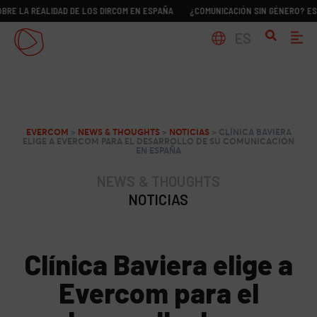
 REALIDAD DE LOS DIRCOM EN ESPAÑA
¿COMUNICACIÓN SIN GÉNERO? ESTUDIO 
ES
EVERCOM
>
NEWS & THOUGHTS
>
NOTICIAS
>
CLÍNICA BAVIERA
ELIGE A EVERCOM PARA EL DESARROLLO DE SU COMUNICACIÓN
EN ESPAÑA
NEWS & THOUGHTS
NOTICIAS
Clínica Baviera elige a
Evercom para el