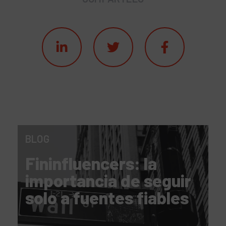
BLOG
Fininfluencers: la
importancia de seguir
solo a fuentes fiables