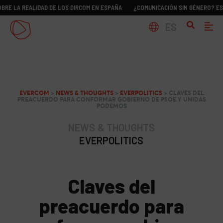
 REALIDAD DE LOS DIRCOM EN ESPAÑA
¿COMUNICACIÓN SIN GÉNERO? ESTUDIO S
ES
EVERCOM
>
NEWS & THOUGHTS
>
EVERPOLITICS
>
CLAVES DEL
PREACUERDO PARA CONFORMAR GOBIERNO DE PSOE Y UNIDAS
PODEMOS
NEWS & THOUGHTS
EVERPOLITICS
Claves del
preacuerdo para